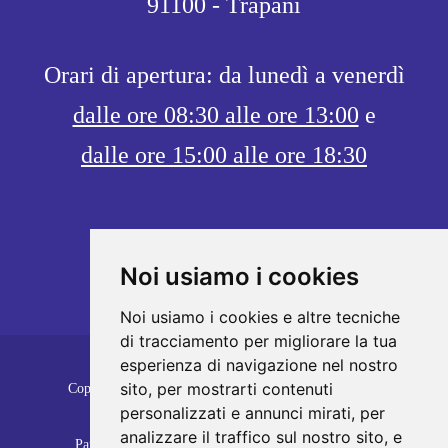
91100 - Trapani
Orari di apertura: da lunedì a venerdì
dalle ore 08:30 alle ore 13:00
e
dalle ore 15:00 alle ore 18:30
Noi usiamo i cookies
Noi usiamo i cookies e altre tecniche
di tracciamento per migliorare la tua
esperienza di navigazione nel nostro
sito, per mostrarti contenuti
Copyrights © 2026 SUGAMIELE S.R.L. Tutti i diritti
personalizzati e annunci mirati, per
riservati.
analizzare il traffico sul nostro sito, e
Partita Iva: 02690750811 /
Privacy e Cookie Policy