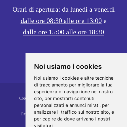
Orari di apertura: da lunedì a venerdì
dalle ore 08:30 alle ore 13:00
e
dalle ore 15:00 alle ore 18:30
Noi usiamo i cookies
Noi usiamo i cookies e altre tecniche
di tracciamento per migliorare la tua
esperienza di navigazione nel nostro
sito, per mostrarti contenuti
Copyrights © 2026 SUGAMIELE S.R.L. Tutti i diritti
personalizzati e annunci mirati, per
riservati.
analizzare il traffico sul nostro sito, e
Partita Iva: 02690750811 /
Privacy e Cookie Policy
per capire da dove arrivano i nostri
visitatori.